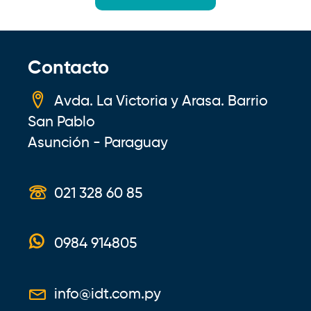
de
entradas
Contacto
Avda. La Victoria y Arasa. Barrio
San Pablo
Asunción - Paraguay
021 328 60 85
0984 914805
info@idt.com.py