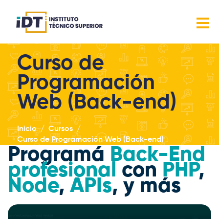
Curso de
Programación
Web (Back-end)
Inicio
Cursos
Curso de Programación Web (Back-end)
Programá
Back-End
profesional
con
PHP
,
Node
,
APIs
, y más