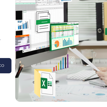
y
co
icación internacional