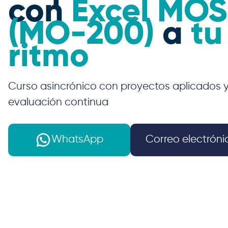
con
Excel MOS
(MO-200)
a
tu
ritmo
Curso asincrónico con proyectos aplicados 
evaluación continua
WhatsApp
Correo electróni
Inicio
Cursos
Curso de Excel MO-200 para la certif