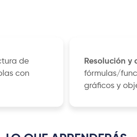
ctura de
Resolución y 
blas con
fórmulas/func
gráficos y obj