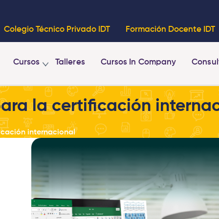
Colegio Técnico Privado IDT
Formación Docente IDT
Cursos
Talleres
Cursos In Company
Consul
ra la certificación interna
icación internacional