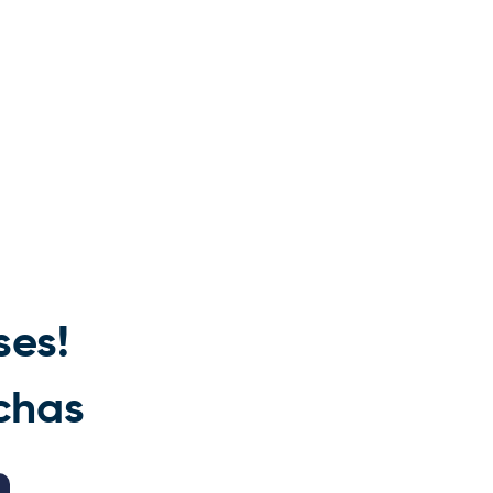
ses!
chas