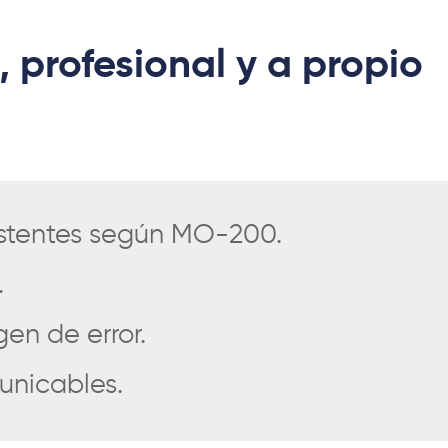
, profesional y a propio
istentes según MO-200.
.
en de error.
unicables.