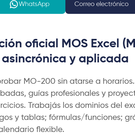
WhatsApp
Correo electrónico
ción oficial MOS Excel 
asincrónica y aplicada
probar
MO-200
sin atarse a horarios
abadas, guías profesionales y proyec
cicios. Trabajás los dominios del ex
gos y tablas; fórmulas/funciones; gr
alendario flexible.