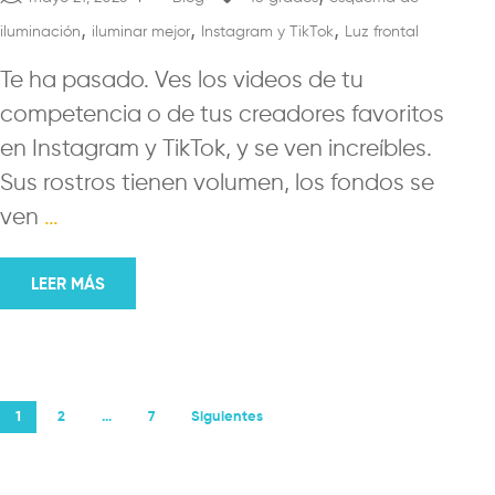
,
,
,
iluminación
iluminar mejor
Instagram y TikTok
Luz frontal
Te ha pasado. Ves los videos de tu
competencia o de tus creadores favoritos
en Instagram y TikTok, y se ven increíbles.
Sus rostros tienen volumen, los fondos se
ven
…
LEER MÁS
Paginación
1
2
…
7
Siguientes
de
entradas