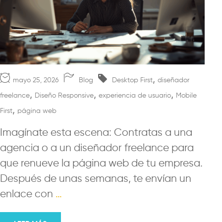
,
mayo 25, 2026
Blog
Desktop First
diseñador
,
,
,
freelance
Diseño Responsive
experiencia de usuario
Mobile
,
First
página web
Imagínate esta escena: Contratas a una
agencia o a un diseñador freelance para
que renueve la página web de tu empresa.
Después de unas semanas, te envían un
enlace con
…