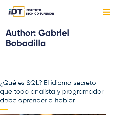
Lista
Avisos
de
valoraciones
actualizada.
Author: Gabriel
Bobadilla
Inicio
Gabriel Bobadilla
¿Qué es SQL? El idioma secreto
que todo analista y programador
debe aprender a hablar