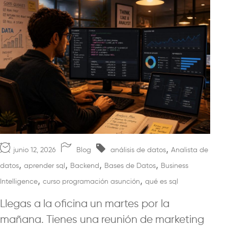
,
junio 12, 2026
Blog
análisis de datos
Analista de
,
,
,
,
datos
aprender sql
Backend
Bases de Datos
Business
,
,
Intelligence
curso programación asunción
qué es sql
Llegas a la oficina un martes por la
mañana. Tienes una reunión de marketing