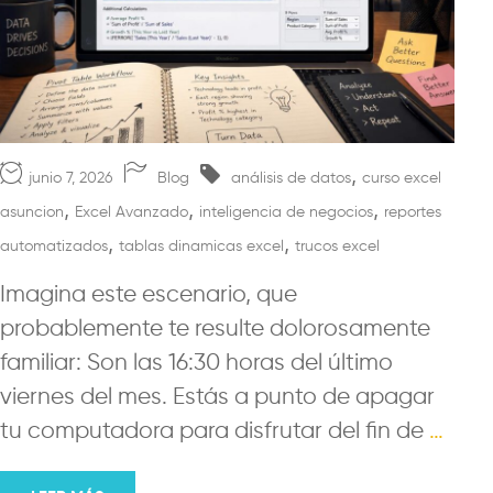
,
junio 7, 2026
Blog
análisis de datos
curso excel
,
,
,
asuncion
Excel Avanzado
inteligencia de negocios
reportes
,
,
automatizados
tablas dinamicas excel
trucos excel
Imagina este escenario, que
probablemente te resulte dolorosamente
familiar: Son las 16:30 horas del último
viernes del mes. Estás a punto de apagar
tu computadora para disfrutar del fin de
…