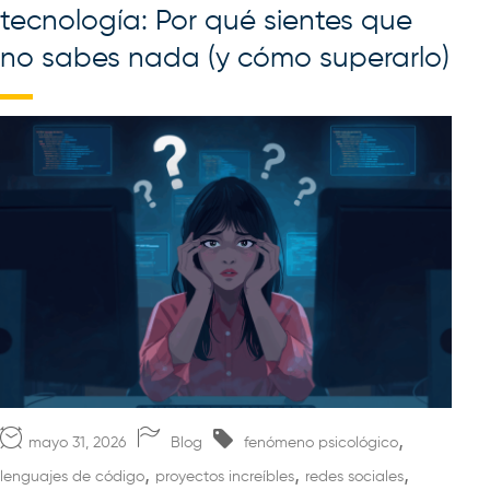
tecnología: Por qué sientes que
no sabes nada (y cómo superarlo)
,
mayo 31, 2026
Blog
fenómeno psicológico
,
,
,
lenguajes de código
proyectos increíbles
redes sociales