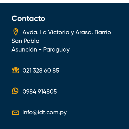
entradas
Contacto
Avda. La Victoria y Arasa. Barrio
San Pablo
Asunción - Paraguay
021 328 60 85
0984 914805
info@idt.com.py