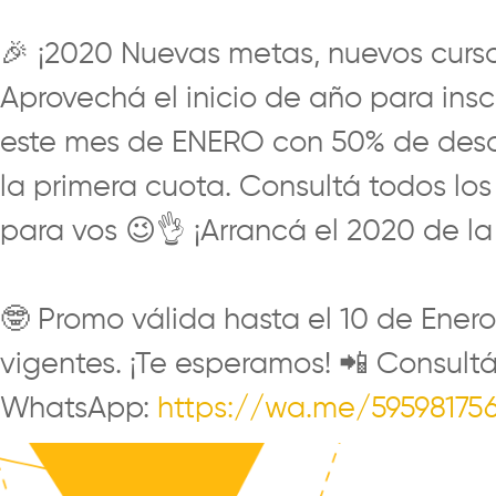
🎉
¡2020 Nuevas metas, nuevos curs
Aprovechá el inicio de año para inscr
este mes de ENERO con 50% de desc
la primera cuota. Consultá todos lo
para vos
😉
👌 ¡Arrancá el 2020 de l
⠀
🤓
Promo válida hasta el 10 de Ener
vigentes. ¡Te esperamos!
📲
Consultá 
WhatsApp:
https://wa.me/59598175