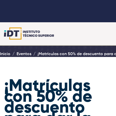
Inicio
Eventos
¡Matrículas con 50% de descuento para d
¡Matrículas
con 50% de
descuento