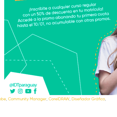
obe
,
Community Manager
,
CorelDRAW
,
Diseñador Gráfico
,