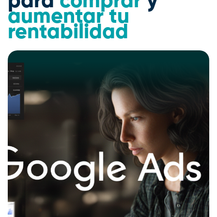
para
comprar
y
aumentar tu
rentabilidad