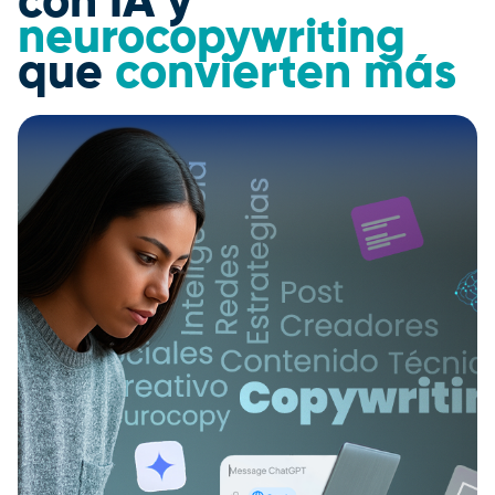
con IA y
neurocopywriting
que
convierten más